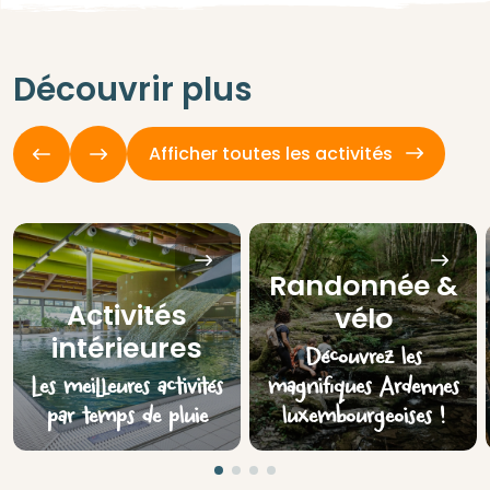
Découvrir plus
Afficher toutes les activités
Randonnée &
Activités
vélo
intérieures
Découvrez les
Les meilleures activités
magnifiques Ardennes
par temps de pluie
luxembourgeoises !