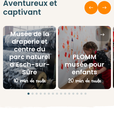
Aventureux et
captivant
Musée de la
draperie et
centre du
parc naturel
PLOMM
d’Esch-sur-
musée pour
Sûre
enfants
10 min de route
20 min de route