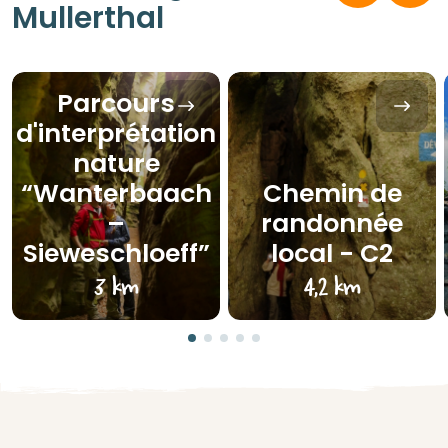
Mullerthal
Parcours
d'interprétation
nature
“Wanterbaach
Chemin de
–
randonnée
Sieweschloeff”
local - C2
3 km
4,2 km