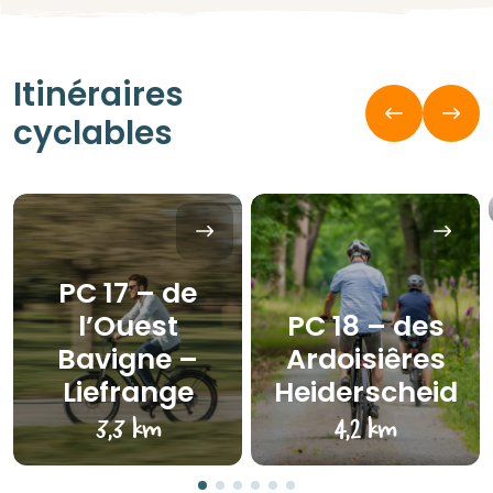
Itinéraires
cyclables
PC 17 – de
l’Ouest
PC 18 – des
Bavigne –
Ardoisiêres
Liefrange
Heiderscheid
3,3 km
4,2 km