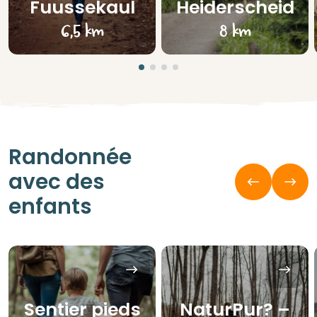
Fuussekaul
Heiderscheid
6,5 km
8 km
Randonnée
avec des
enfants
Sentier pieds
NaturPur? –