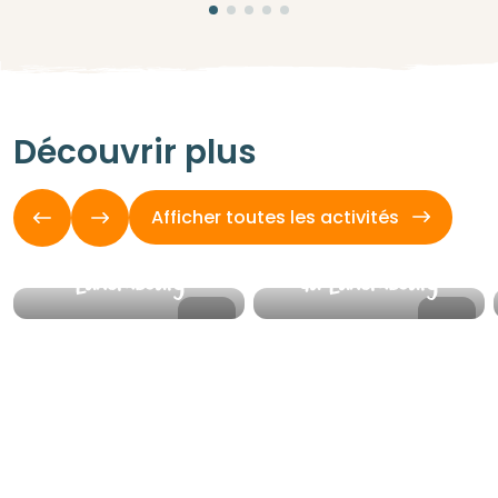
Villes &
Découvrir plus
villages
Activités en
Découvrez les
plein air
Afficher toutes les activités
magnifiques villes et
villages du
Les meilleures activités
Luxembourg
au Luxembourg