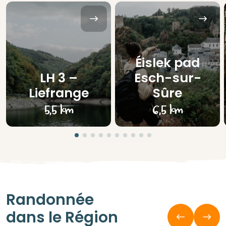
Éislek pad
LH 3 –
Esch-sur-
Liefrange
Sûre
5,5 km
6,5 km
Randonnée
dans le Région