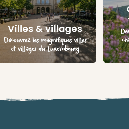
Villes & villages
Déc
Découvrez les magnifiques villes
ch
et villages du Luxembourg