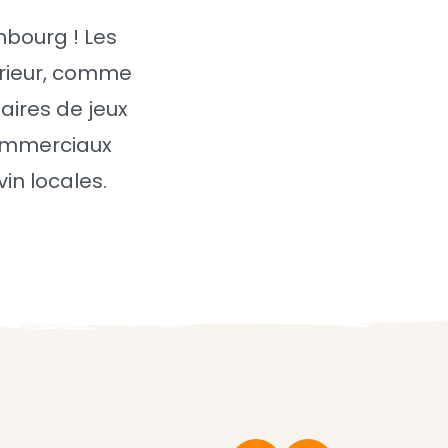
mbourg ! Les
érieur, comme
 aires de jeux
commerciaux
in locales.