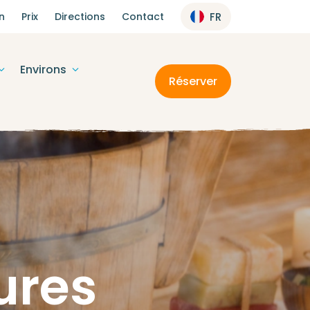
n
Prix
Directions
Contact
FR
Environs
Réserver
eures