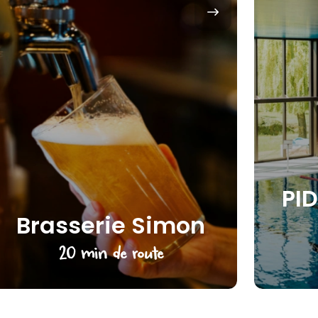
PID
Brasserie Simon
20 min de route