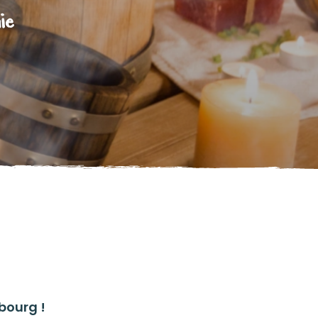
ie
bourg !