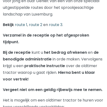
voor jong en oud! Geniet van één van onze speciaal
uitgestippelde routes door het sprookjesachtige
landschap van Luxemburg.
Bekijk
route 1
,
route 2
en
route 3
.
Verzamel in de receptie op het afgesproken
tijdpunt.
Bij de receptie
kunt u
het bedrag afrekenen
en
de
benodigde administratie
in orde maken. Vervolgens
krijgt u een
praktische instructie
over de oldtimer
tractor waarop u gaat rijden.
Hierna bent u klaar
voor vertrek!
Vergeet niet om een geldig rijbewijs mee te nemen.
Het is mogelijk om een oldtimer tractor te huren voor
twee verschillende vertrektijden: